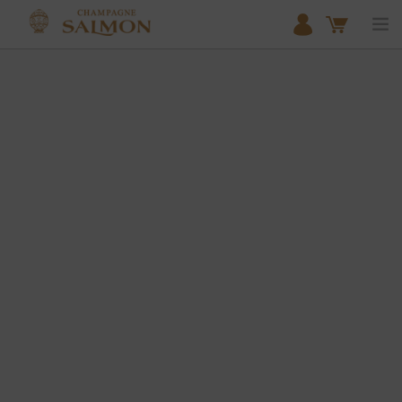
ACCUEIL
NOS COLLECTIONS
BOUTIQUE
LE DOMAINE
NOTRE EXPERTISE DU MEUNIER
ACTUALITÉS
PARTENAIRES
CONTACT