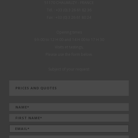
51170 CHAUMUZY - FRANCE
Tél. : +33 (0) 3 26 61 82 36
Fax : +33 (0) 3 26 61 80 24
Opening times
9 h 00 to 12 H 00 and 14 H 00 to 17 H 30
Visits et tastings,
Please use the form below.
Subject of your request: