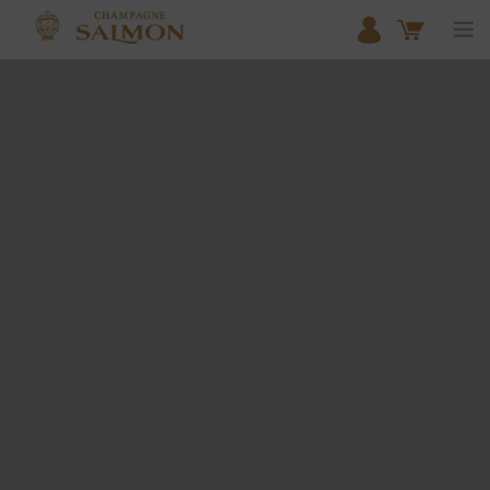
ACCUEIL
NOS COLLECTIONS
SHOP
DOMAIN SALMON
OUR MEUNIER EXPERTISE
PARTNERSHIPS
CONTACT