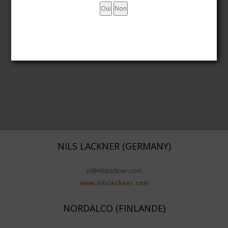
NILS LACKNER (GERMANY)
nl@nilslackner.com
www.nilslackner.com
NORDALCO (FINLANDE)