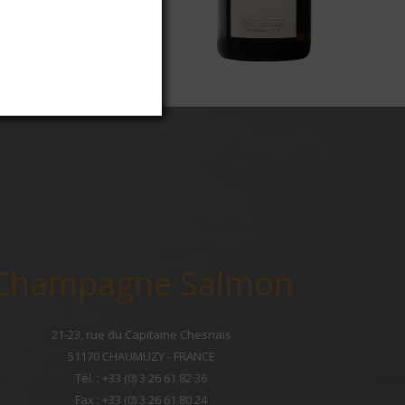
Champagne Salmon
21-23, rue du Capitaine Chesnais
51170 CHAUMUZY - FRANCE
Tél. : +33 (0) 3 26 61 82 36
Fax : +33 (0) 3 26 61 80 24