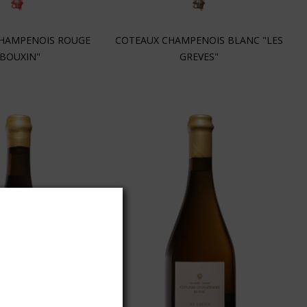
HAMPENOIS ROUGE
COTEAUX CHAMPENOIS BLANC "LES
"BOUXIN"
GREVES"