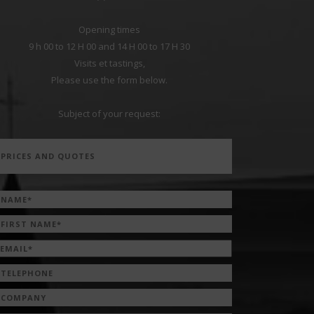
Opening times
9 h 00 to 12 H 00 and 14 H 00 to 17 H 30
Visits et tastings,
Please use the form below.
Subject of your request: