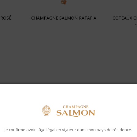
 ROSÉ
CHAMPAGNE SALMON RATAFIA
COTEAUX C
Je confirme avoir l'âge légal en vigueur dans mon pays de résidence.