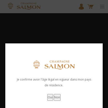
ACCUEIL
NOS COLLECTIONS
SHOP
DOMAIN SALMON
SHOP
OUR MEUNIER EXPERTISE
PARTNERSHIPS
CONTACT
Je confirme avoir l'âge légal en vigueur dans mon pays
de résidence.