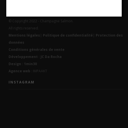
© Copyright 2022 - Champagne Salmon.
All rights reserved.
Mentions légales
|
Politique de confidentialité
|
Protection des
données
Conditions générales de vente
Développement : JC Da Rocha
Design : 1min30
Agence web
: IMPAAKT
INSTAGRAM