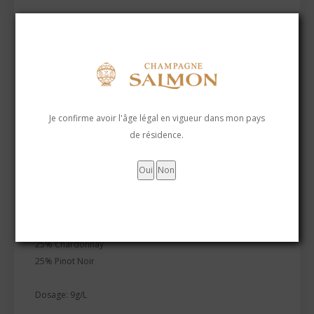
Le prix unitaire de la bouteille :
25,00
€
La cuvée Sélection allie fraîcheur et fruité gourmand pour une
Je confirme avoir l'âge légal en vigueur dans mon pays
dégustation festive. Nous suggérons une température de
de résidence.
dégustation entre 9 et 14°C.
Terroir: Chaumuzy / Chambrecy / Villes-en-Tardenois / Sarcy.
Assemblage:
50% Meunier
25% Chardonnay
25% Pinot Noir
Dosage: 9g/L