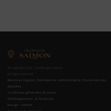
© Copyright 2022 - Champagne Salmon.
All rights reserved.
Mentions légales
|
Politique de confidentialité
|
Protection des
données
Conditions générales de vente
Développement : JC Da Rocha
Design : 1min30