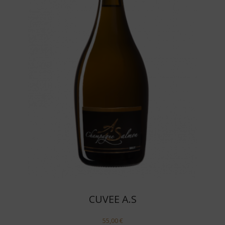
CUVEE A.S
55,00
€