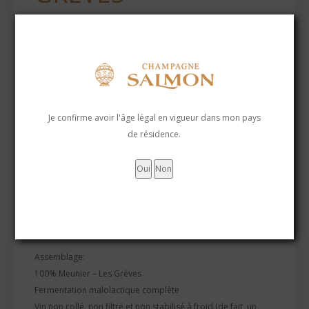
39,00
€
Je confirme avoir l'âge légal en vigueur dans mon pays
de résidence.
Notre coteaux champenois blanc est issus du seul cépage
Meunier est un vin rare et unique en son genre. Il offre une
belle puissance aromatique.
Nous suggérons une température de dégustation entre 12 et
14°C
Assemblage:
100% Meunier – Les Grèves
Fermentation malolactique complète
Vin non collé, non filtré et non stabilisé à froid (de fait, un