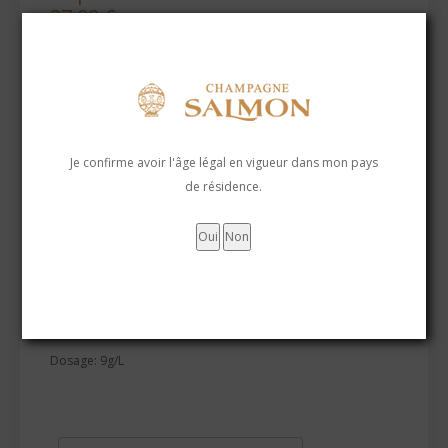
27,00
€
La cuvée Rosé est un Champagne doté d’un charme sensuel
généreux et immédiat. Nous suggérons une température de
Je confirme avoir l'âge légal en vigueur dans mon pays
dégustation entre 8 et 12°C
de résidence.
Terroir: Chaumuzy / Chambrecy / Villes-en-Tardenois / Sarcy
Assemblage:
85% de cuvée Sélection
15% de vin rouge de Meunier
Dosage: 9g/L